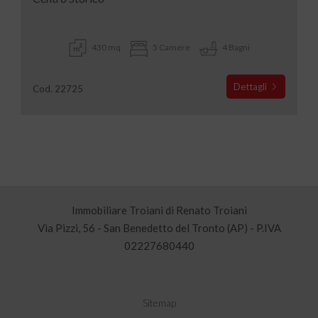
430 mq
5 Camere
4 Bagni
Dettagli
Cod. 22725
Immobiliare Troiani di Renato Troiani
Via Pizzi, 56 - San Benedetto del Tronto (AP) - P.IVA
02227680440
Sitemap