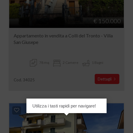
€ 150.000
Appartamento in vendita a Colli del Tronto - Villa
San Giusepe
78 mq
2 Camere
1 Bagni
Dettagli
Cod. 34025
Utilizza i tasti rapidi per navigare!