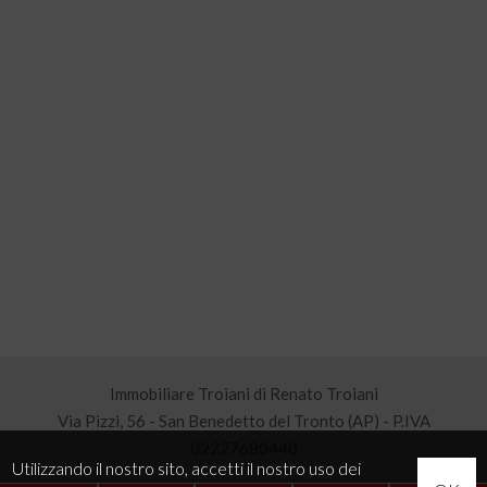
Immobiliare Troiani di Renato Troiani
Via Pizzi, 56 - San Benedetto del Tronto (AP) - P.IVA
02227680440
Utilizzando il nostro sito, accetti il nostro uso dei