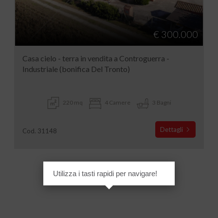
€ 300.000
Casa cielo - terra in vendita a Controguerra -
Industriale (bonifica Del Tronto)
220 mq
4 Camere
3 Bagni
Dettagli
Cod. 31148
Utilizza i tasti rapidi per navigare!