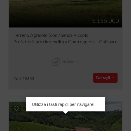
€ 155.000
Terreno Agricolo (con / Senza Piccolo
Prefabbricato) in vendita a Controguerra - Collinare
56.000 mq
Dettagli
Cod. 15633
Utilizza i tasti rapidi per navigare!