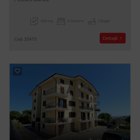
133 mq
3 Camere
2 Bagni
Dettagli
Cod. 32473