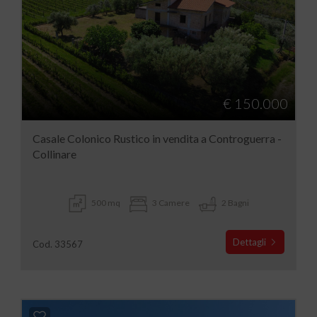
€ 150.000
Casale Colonico Rustico in vendita a Controguerra -
Collinare
500 mq
3 Camere
2 Bagni
Dettagli
Cod. 33567