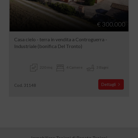
€ 300.000
Casa cielo - terra in vendita a Controguerra -
Industriale (bonifica Del Tronto)
220 mq
4 Camere
3 Bagni
Dettagli
Cod. 31148