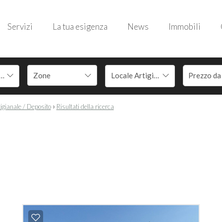
Servizi
La tua esigenza
News
Immobili
 Benedetto del Tronto
Locale Artigianale / Deposito
›
igianale / Deposito
Risultati della ricerca