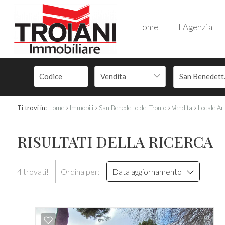
Home
L'Agenzia
Vendita
San
›
›
›
›
Ti trovi in:
Home
Immobili
San Benedetto del Tronto
Vendita
Locale Art
RISULTATI DELLA RICERCA
4 trovati!
Ordina per:
Data aggiornamento