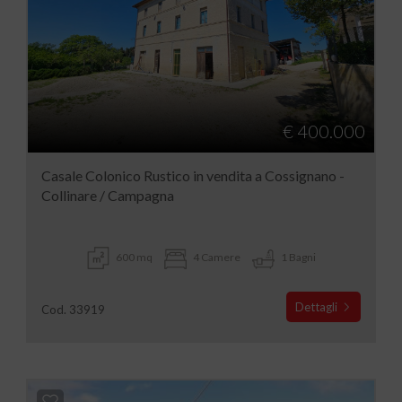
€ 400.000
Casale Colonico Rustico in vendita a Cossignano -
Collinare / Campagna
600 mq
4 Camere
1 Bagni
Dettagli
Cod. 33919