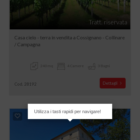
Tratt. riservata
Casa cielo - terra in vendita a Cossignano - Collinare
/ Campagna
240 mq
4 Camere
3 Bagni
Dettagli
Cod. 28192
Utilizza i tasti rapidi per navigare!