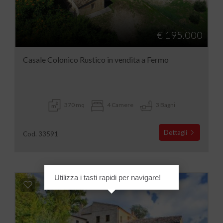
€ 195.000
Casale Colonico Rustico in vendita a Fermo
370 mq
4 Camere
3 Bagni
Dettagli
Cod. 33591
Utilizza i tasti rapidi per navigare!