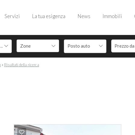
Servizi
La tua esigenza
News
Immobili
 Benedetto del Tronto
Posto auto
›
o
Risultati della ricerca