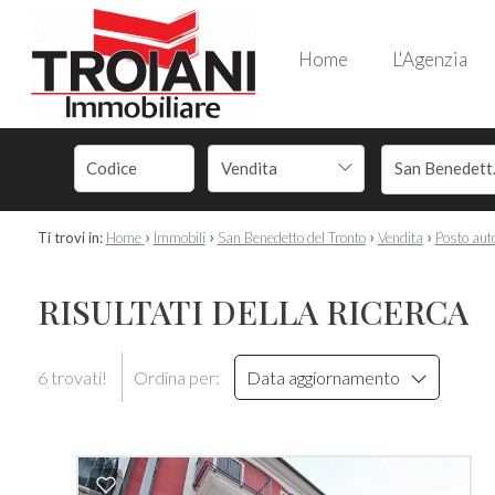
Home
L'Agenzia
Vendita
San
›
›
›
›
Ti trovi in:
Home
Immobili
San Benedetto del Tronto
Vendita
Posto aut
RISULTATI DELLA RICERCA
6 trovati!
Ordina per:
Data aggiornamento