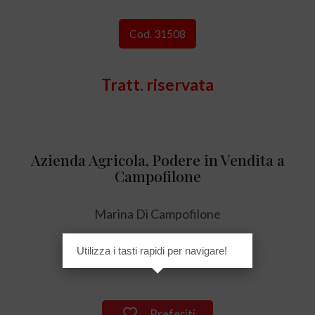
Cod. 31508
Tratt. riservata
Azienda Agricola, Podere in Vendita a
Campofilone
Marina Di Campofilone
Utilizza i tasti rapidi per navigare!
80.000 mq
Preferiti