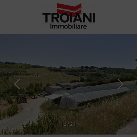
[
1
/
2
]