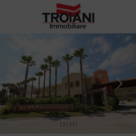
[
1
/
1
4
]