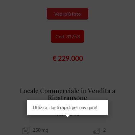
Vedi più foto
Cod. 31753
€ 229.000
Locale Commerciale in Vendita a
Ripatransone
Utilizza i tasti rapidi per navigare!
Val Tesino
258 mq
2