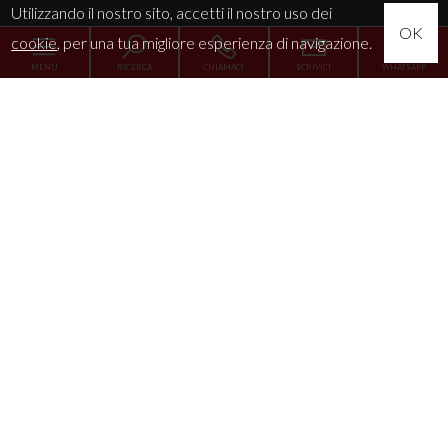
Utilizzando il nostro sito, accetti il nostro uso dei
OK
cookie
, per una tua migliore esperienza di navigazione.
MENU
RICERCA
CHIAMACI
SCRIVICI
WHATSAPP
Home
L'Agenzia
Servizi
La tua esigenza
News