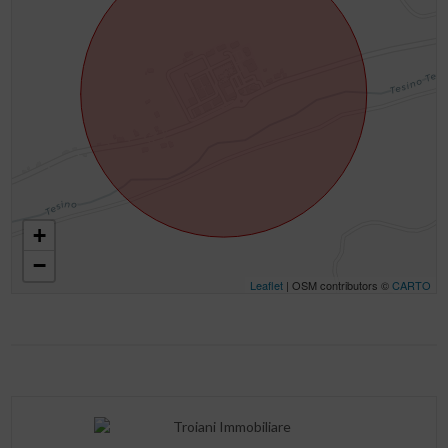
+
−
Leaflet
| OSM contributors ©
CARTO