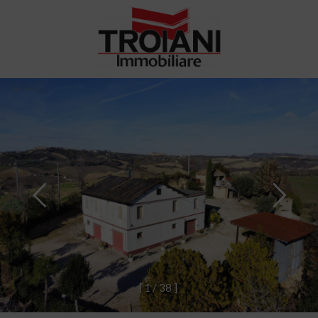
[
1
/
3
8
]