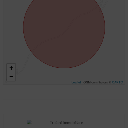
+
−
Leaflet
| OSM contributors ©
CARTO