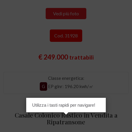
Vedi più foto
Cod. 31928
€ 249.000
trattabili
Classe energetica:
G
EP glnr
: 196.20 kwh/㎡
Utilizza i tasti rapidi per navigare!
Casale Colonico Rustico in Vendita a
Ripatransone