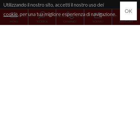
Utilizzando il nostro sito, accetti il nostro uso dei
OK
cookie
, per una tua migliore esperienza di navigazione.
MENU
RICERCA
CHIAMACI
SCRIVICI
WHATSAPP
Home
L'Agenzia
Servizi
La tua esigenza
News