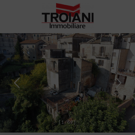
[
1
/
5
9
]