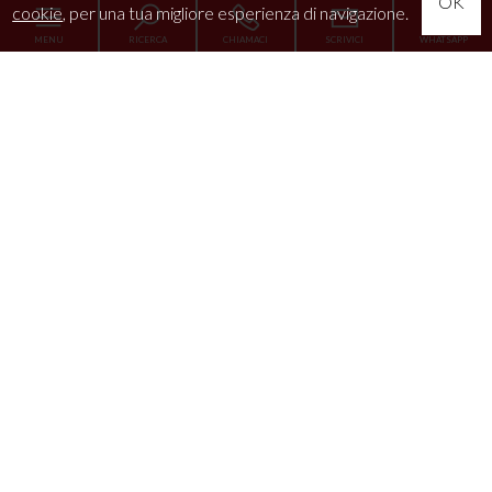
OK
cookie
, per una tua migliore esperienza di navigazione.
MENU
RICERCA
CHIAMACI
SCRIVICI
WHATSAPP
Home
L'Agenzia
Servizi
La tua esigenza
News
Immobili