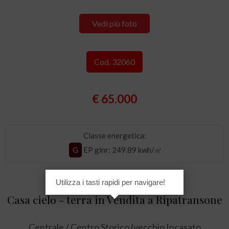
Vedi più foto
Cod. 32060
€ 65.000
Classe energetica:
G
EP glnr
: 249.89 kwh/㎡
Utilizza i tasti rapidi per navigare!
Casa cielo - terra in Vendita a Ripatransone
Centrale / Centro Storico (vecchio Incasato