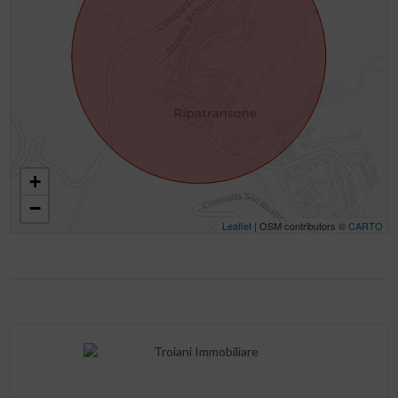
+
−
Leaflet
| OSM contributors ©
CARTO