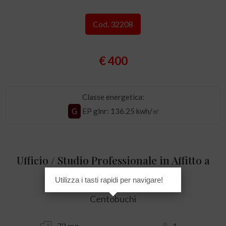
Cod. 32208
€ 400
Classe energetica:
G
EP glnr
: 136.25 kwh/㎡
Ufficio / Studio Professionale in Affitto a
Monteprandone
Utilizza i tasti rapidi per navigare!
Centobuchi
72 mq
1