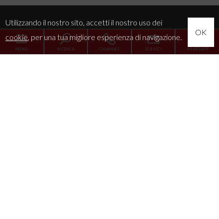
Utilizzando il nostro sito, accetti il nostro uso dei
OK
cookie
, per una tua migliore esperienza di navigazione.
MENU
RICERCA
CHIAMACI
SCRIVICI
WHATSAPP
Home
L'Agenzia
Servizi
La tua esigenza
News