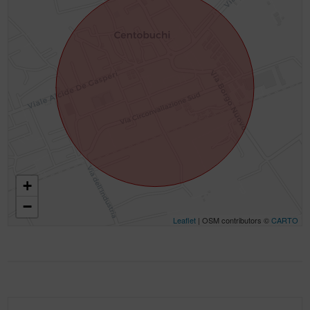
+
−
Leaflet
| OSM contributors ©
CARTO