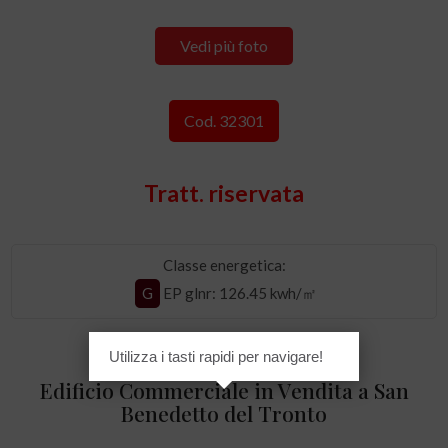
Vedi più foto
Cod. 32301
Tratt. riservata
Classe energetica:
G
EP glnr
: 126.45 kwh/㎡
Utilizza i tasti rapidi per navigare!
Edificio Commerciale in Vendita a San
Benedetto del Tronto