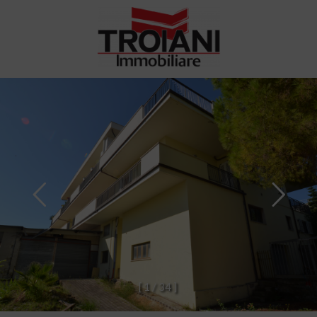
[
1
/
3
4
]