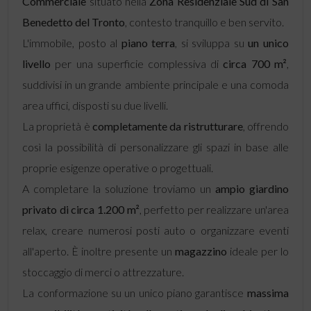
Commerciale
situato nella
Zona Residenziale Sud di
San
Benedetto del Tronto
, contesto tranquillo e ben servito.
L'immobile, posto al
piano terra
, si sviluppa su
un unico
livello
per una superficie complessiva di
circa 700 m²
,
suddivisi in un grande ambiente principale e una comoda
area uffici, disposti su due livelli.
La proprietà è
completamente da ristrutturare
, offrendo
così la possibilità di personalizzare gli spazi in base alle
proprie esigenze operative o progettuali.
A completare la soluzione troviamo un
ampio giardino
privato di circa 1.200 m²
, perfetto per realizzare un'area
relax, creare numerosi posti auto o organizzare eventi
all'aperto. È inoltre presente un
magazzino
ideale per lo
stoccaggio di merci o attrezzature.
La conformazione su un unico piano garantisce
massima