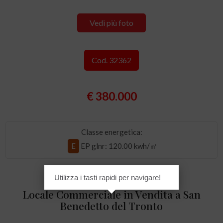
Vedi più foto
Cod. 32362
€ 380.000
Classe energetica:
E
EP glnr
: 120.00 kwh/㎡
Utilizza i tasti rapidi per navigare!
Locale Commerciale in Vendita a San
Benedetto del Tronto