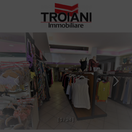
[
1
/
2
4
]