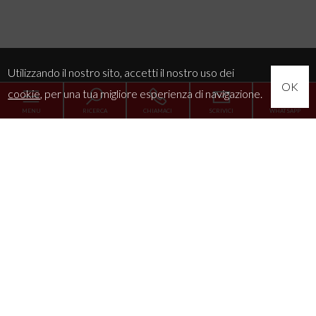
Utilizzando il nostro sito, accetti il nostro uso dei
OK
cookie
, per una tua migliore esperienza di navigazione.
MENU
RICERCA
CHIAMACI
SCRIVICI
WHATSAPP
Home
L'Agenzia
Servizi