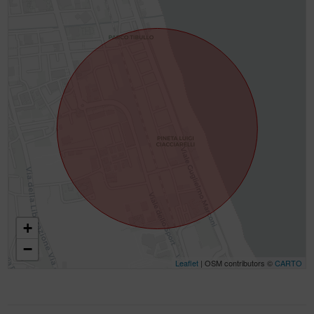
+
−
Leaflet
| OSM contributors ©
CARTO