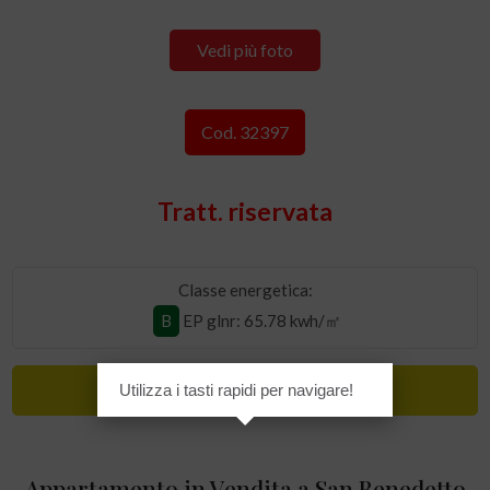
Vedi più foto
Cod. 32397
Tratt. riservata
Classe energetica:
B
EP glnr
: 65.78 kwh/㎡
Lusso
Utilizza i tasti rapidi per navigare!
Appartamento in Vendita a San Benedetto