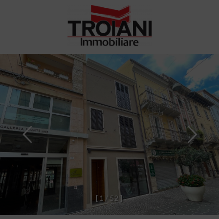
[
1
/
5
2
]