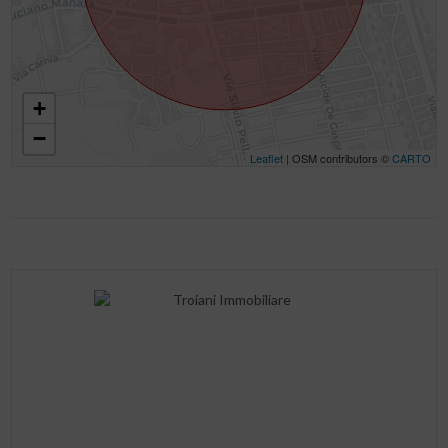
+
−
Leaflet
| OSM contributors ©
CARTO