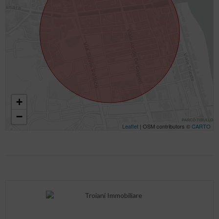
+
−
Leaflet
| OSM contributors ©
CARTO