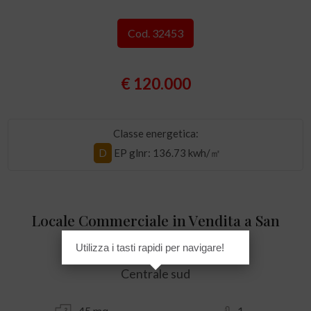
Cod. 32453
€ 120.000
Classe energetica:
D
EP glnr
: 136.73 kwh/㎡
Locale Commerciale in Vendita a San
Benedetto del Tronto
Utilizza i tasti rapidi per navigare!
Centrale sud
45 mq
1