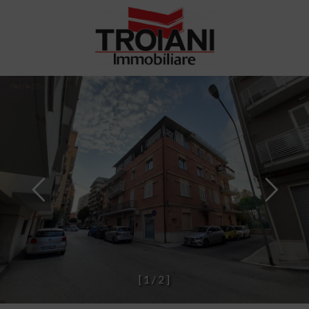
[
1
/
2
]