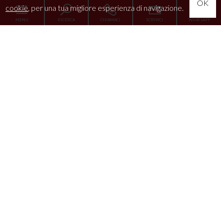
OK
cookie
, per una tua migliore esperienza di navigazione.
MENU
RICERCA
CHIAMACI
SCRIVICI
WHATSAPP
Home
L'Agenzia
Servizi
La tua esigenza
News
Immobili