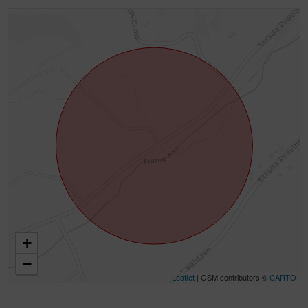
+
−
Leaflet
| OSM contributors ©
CARTO