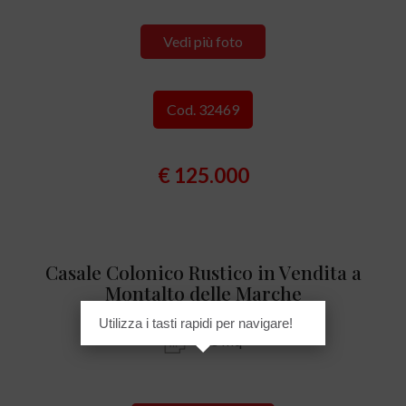
Vedi più foto
Cod. 32469
€ 125.000
Casale Colonico Rustico in Vendita a
Montalto delle Marche
Utilizza i tasti rapidi per navigare!
925 mq