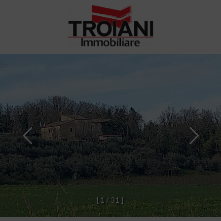
[
1
/
3
1
]