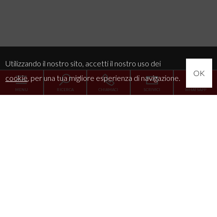
Utilizzando il nostro sito, accetti il nostro uso dei
OK
cookie
, per una tua migliore esperienza di navigazione.
MENU
RICERCA
CHIAMACI
SCRIVICI
WHATSAPP
Home
L'Agenzia
Servizi