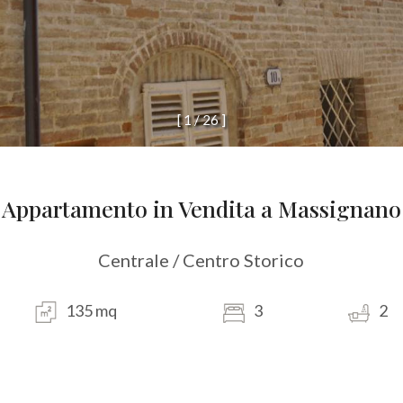
[
1
/
2
6
]
Appartamento in Vendita a Massignano
Centrale / Centro Storico
135 mq
3
2