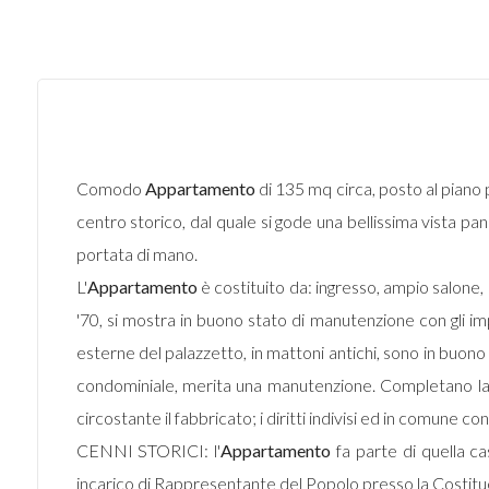
Comodo
Appartamento
di 135 mq circa, posto al piano 
centro storico, dal quale si gode una bellissima vista pan
portata di mano.
L'
Appartamento
è costituito da: ingresso, ampio salone, 
'70, si mostra in buono stato di manutenzione con gli imp
esterne del palazzetto, in mattoni antichi, sono in buono
condominiale, merita una manutenzione. Completano la 
circostante il fabbricato; i diritti indivisi ed in comune co
CENNI STORICI: l'
Appartamento
fa parte di quella cas
incarico di Rappresentante del Popolo presso la Costituen