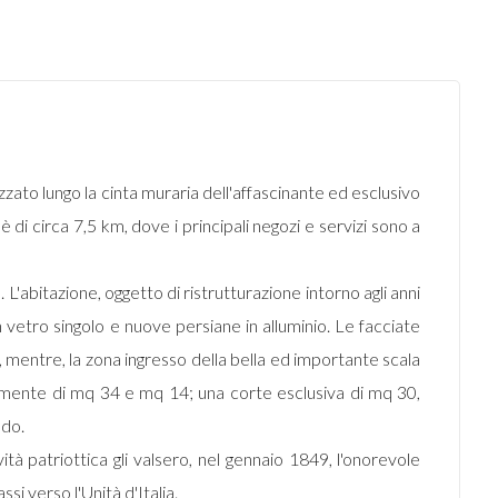
zzato lungo la cinta muraria dell'affascinante ed esclusivo
 di circa 7,5 km, dove i principali negozi e servizi sono a
L'abitazione, oggetto di ristrutturazione intorno agli anni
n vetro singolo e nuove persiane in alluminio. Le facciate
, mentre, la zona ingresso della bella ed importante scala
amente di mq 34 e mq 14; una corte esclusiva di mq 30,
ndo.
ità patriottica gli valsero, nel gennaio 1849, l'onorevole
i verso l'Unità d'Italia.