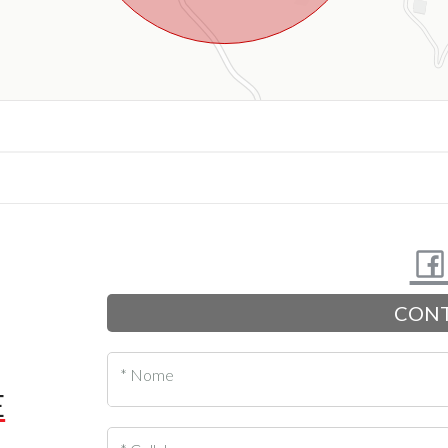
CONT
* Nome
E