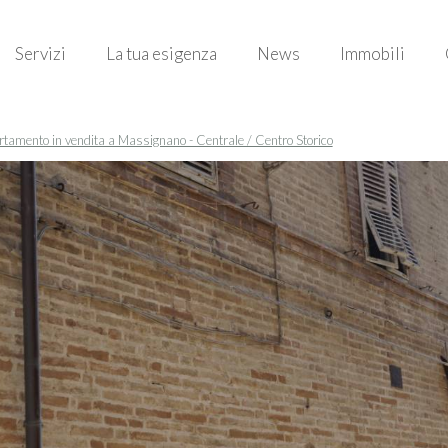
Servizi
La tua esigenza
News
Immobili
tamento in vendita a Massignano - Centrale / Centro Storico