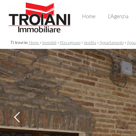
Home
L'Agenzia
›
›
›
›
›
Ti trovi in:
Home
Immobili
Massignano
Vendita
Appartamento
Appar