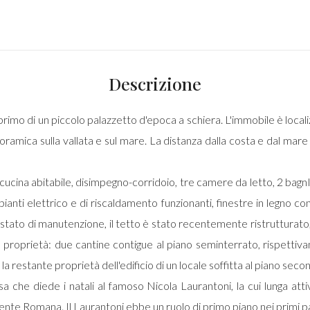
Descrizione
primo di un piccolo palazzetto d'epoca a schiera. L'immobile è locali
oramica sulla vallata e sul mare. La distanza dalla costa e dal mare è
cucina abitabile, disimpegno-corridoio, tre camere da letto, 2 bagnI. 
ianti elettrico e di riscaldamento funzionanti, finestre in legno co
 stato di manutenzione, il tetto è stato recentemente ristrutturato
proprietà: due cantine contigue al piano seminterrato, rispettiv
n la restante proprietà dell'edificio di un locale soffitta al piano seco
a che diede i natali al famoso Nicola Laurantoni, la cui lunga attiv
te Romana. Il Laurantoni ebbe un ruolo di primo piano nei primi pass