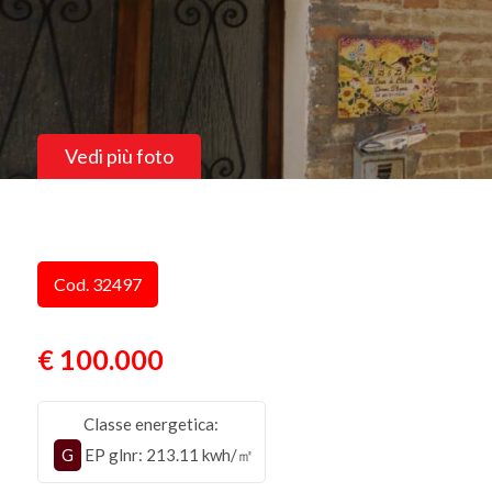
Vedi più foto
Cod. 32497
€ 100.000
Classe energetica:
G
EP glnr
: 213.11 kwh/㎡