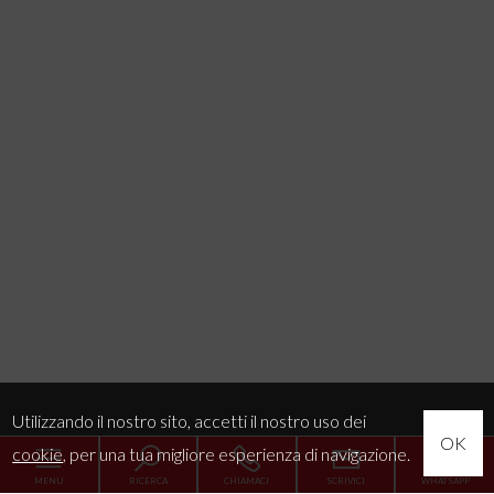
Utilizzando il nostro sito, accetti il nostro uso dei
OK
cookie
, per una tua migliore esperienza di navigazione.
MENU
RICERCA
CHIAMACI
SCRIVICI
WHATSAPP