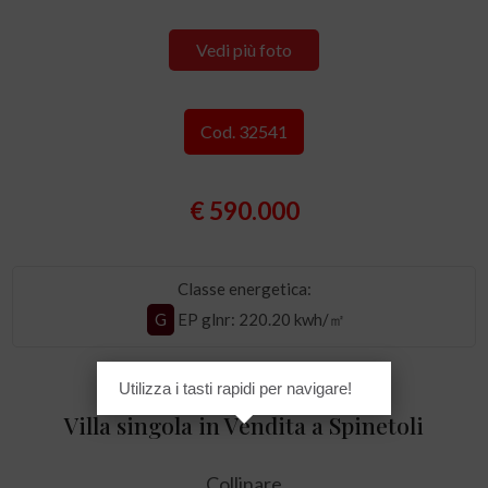
Vedi più foto
Cod. 32541
€ 590.000
Classe energetica:
G
EP glnr
: 220.20 kwh/㎡
Utilizza i tasti rapidi per navigare!
Villa singola in Vendita a Spinetoli
Collinare