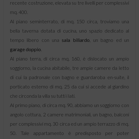
recente costruzione, elevata su tre livelli per complessivi
mq. 400.
Al piano seminterrato, di mq. 150 circa, troviamo una
bella taverna dotata di cucina, uno spazio dedicato al
tempo libero con una
sala biliardo
, un bagno ed un
garage doppio
.
Al piano terra, di circa mq. 160, è dislocato un ampio
soggiorno, la cucina abitabile, tre ampie camere da letto
di cui la padronale con bagno e guardaroba en-suite, il
porticato esterno di mq. 25 da cui si accede al giardino
che circonda la villa su tutti i lati.
Al primo piano, di circa mq. 90, abbiamo un soggiorno con
angolo cottura, 2 camere matrimoniali, un bagno, balconi
per complessivi mq. 30 circa ed un ampio terrazzo di mq.
50. Tale appartamento è predisposto per poter