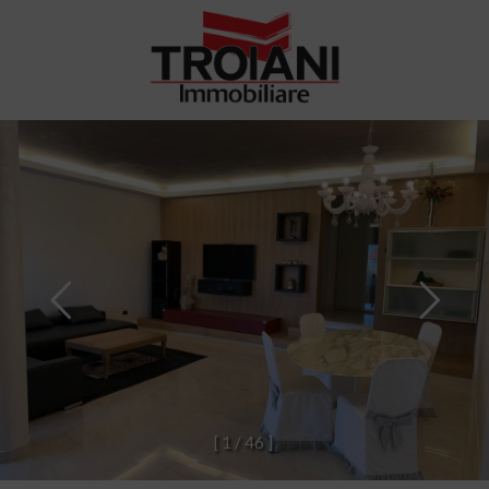
[
1
/
4
6
]