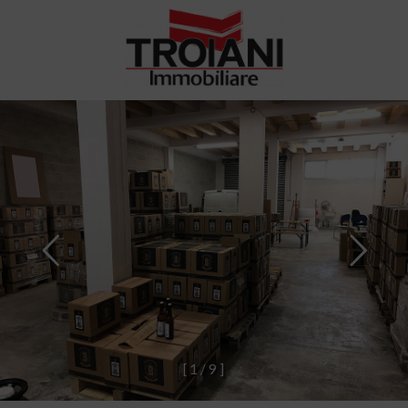
[
1
/
9
]