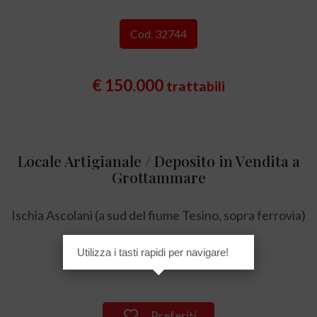
Cod. 32744
€ 150.000
trattabili
Locale Artigianale / Deposito in Vendita a
Grottammare
Ischia Ascolani (a sud del fiume Tesino, sopra ferrovia)
Utilizza i tasti rapidi per navigare!
205 mq
Preferiti