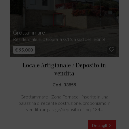
Grottammare
Residenziale sud (sopra la ss16, a sud del Tesino)
€ 95.000
Locale Artigianale / Deposito in
vendita
Cod. 33859
Grottammare - Zona Fornace - inserito in una
palazzina di recente costruzione, proponiamo in
vendita un garage/deposito di mq. 134...
Dettagli