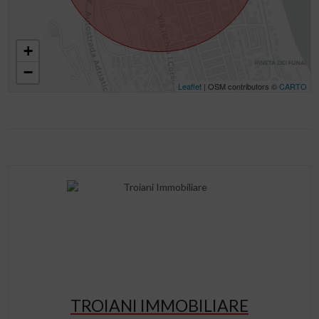
+
−
Leaflet
| OSM contributors ©
CARTO
TROIANI IMMOBILIARE