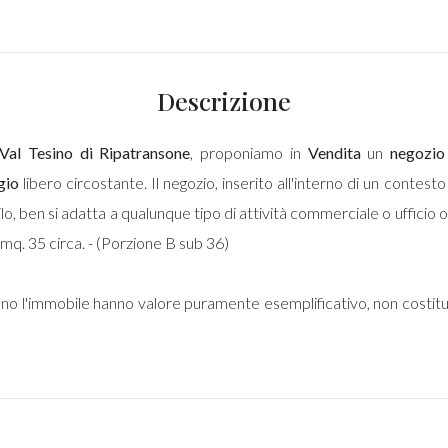
Descrizione
Val Tesino di
Ripatransone
, proponiamo in
Vendita
un
negozio
gio
libero circostante. Il negozio, inserito all'interno di un contes
lo, ben si adatta a qualunque tipo di attività commerciale o uffic
 mq. 35 circa. - (Porzione B sub 36)
vono l'immobile hanno valore puramente esemplificativo, non costit