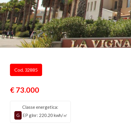
Cod. 32885
€ 73.000
Classe energetica:
G
EP glnr
: 220.20 kwh/㎡