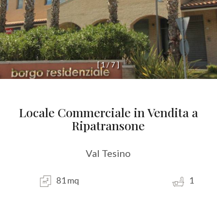
[
1
/
7
]
Locale Commerciale in Vendita a
Ripatransone
Val Tesino
81 mq
1