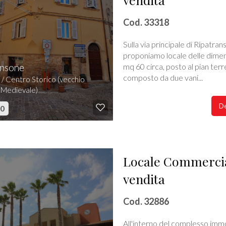
Cod. 33318
Sulla via principale di Ripatran
proponiamo locale delle dimen
ansone
mq 60 circa, posto al pian terr
composto da due vani...
 / Centro Storico (vecchio
 Medievale)
De
00
Locale Commercia
vendita
Cod. 32886
All'interno del complesso immo