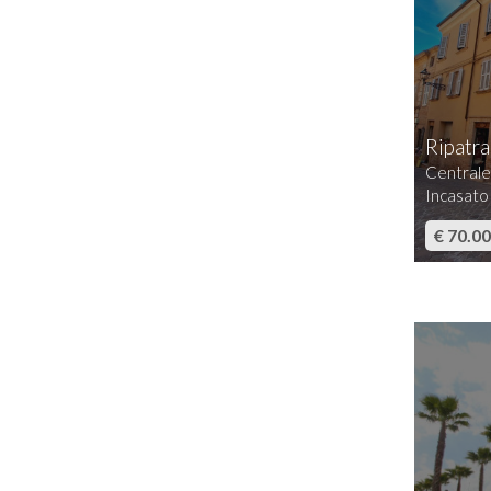
Ripatr
Centrale
Incasato
€ 70.0