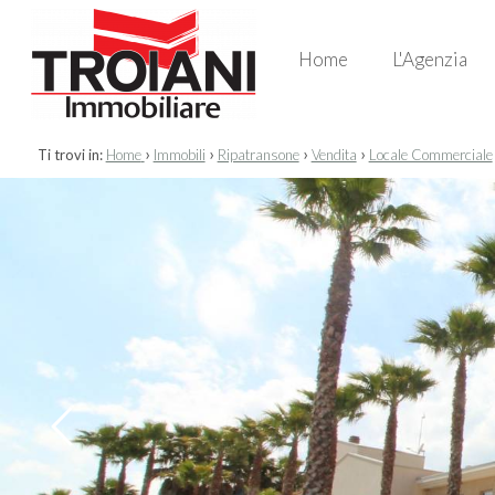
Home
L'Agenzia
›
›
›
›
Ti trovi in:
Home
Immobili
Ripatransone
Vendita
Locale Commerciale