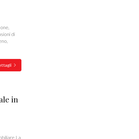
sone,
sioni di
eno,
ttagli
le in
biliare La