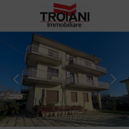
[
1
/
3
1
]