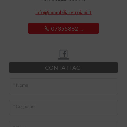
info@immobiliaretroiani.it
07355882 ...
CONTATTACI
* Nome
* Cognome