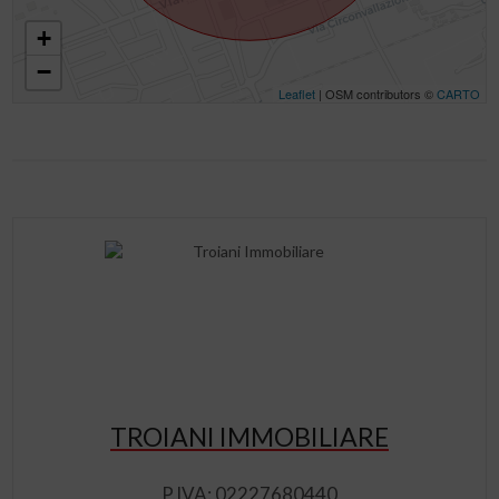
+
−
Leaflet
| OSM contributors ©
CARTO
TROIANI IMMOBILIARE
P.IVA: 02227680440