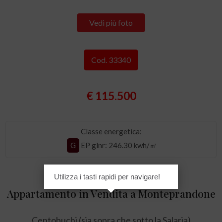
Vedi più foto
Cod. 33340
€ 115.500
Classe energetica:
G
EP glnr
: 246.30 kwh/㎡
Utilizza i tasti rapidi per navigare!
Appartamento in Vendita a Monteprandone
Centobuchi (sia sopra che sotto la Salaria)