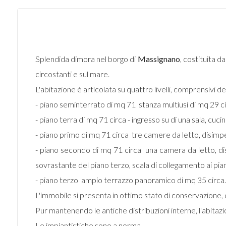
Splendida dimora nel borgo di
Massignano
, costituita d
circostanti e sul mare.
L'abitazione è articolata su quattro livelli, comprensivi d
- piano seminterrato di mq 71  stanza multiusi di mq 29 
- piano terra di mq 71 circa - ingresso su di una sala, cuci
- piano primo di mq 71 circa  tre camere da letto, disimpe
- piano secondo di mq 71 circa  una camera da letto, d
sovrastante del piano terzo, scala di collegamento ai piani
- piano terzo  ampio terrazzo panoramico di mq 35 circa.
L'immobile si presenta in ottimo stato di conservazione, 
Pur mantenendo le antiche distribuzioni interne, l'abita
Le impiantistiche sono a norma.