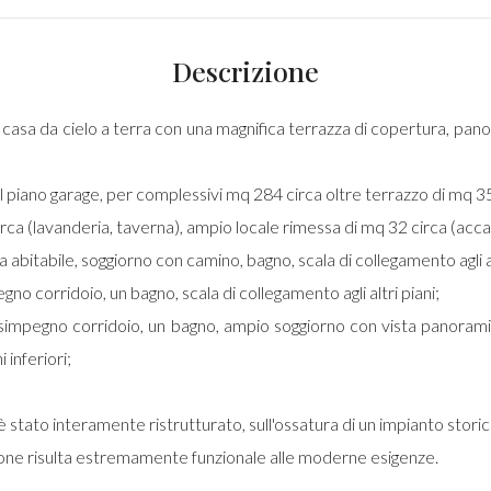
Descrizione
a casa da cielo a terra con una magnifica terrazza di copertura, panor
el piano garage, per complessivi mq 284 circa oltre terrazzo di mq 35
circa (lavanderia, taverna), ampio locale rimessa di mq 32 circa (ac
na abitabile, soggiorno con camino, bagno, scala di collegamento agli al
gno corridoio, un bagno, scala di collegamento agli altri piani;
isimpegno corridoio, un bagno, ampio soggiorno con vista panorami
 inferiori;
è stato interamente ristrutturato, sull'ossatura di un impianto stor
zione risulta estremamente funzionale alle moderne esigenze.