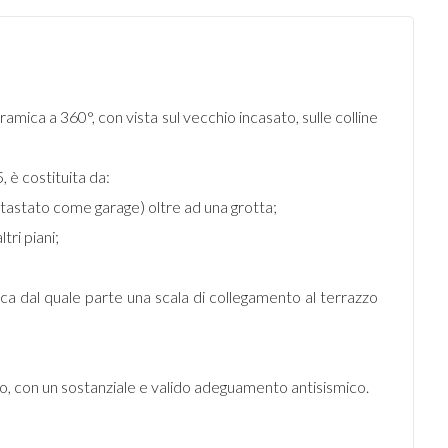
amica a 360°, con vista sul vecchio incasato, sulle colline
, è costituita da:
catastato come garage) oltre ad una grotta;
tri piani;
ca dal quale parte una scala di collegamento al terrazzo
ico, con un sostanziale e valido adeguamento antisismico.