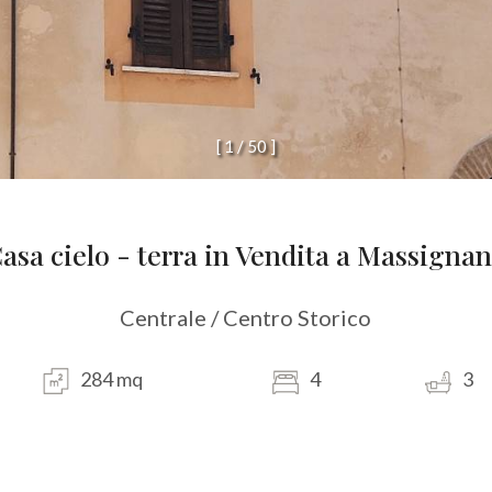
[
1
/
5
0
]
asa cielo - terra in Vendita a Massigna
Centrale / Centro Storico
284 mq
4
3