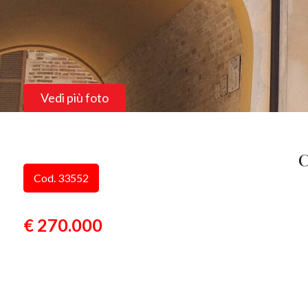
Vedi più foto
C
Cod. 33552
€ 270.000