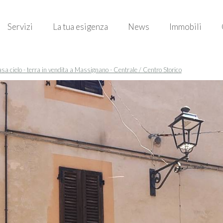
Servizi
La tua esigenza
News
Immobili
sa cielo - terra in vendita a Massignano - Centrale / Centro Storico