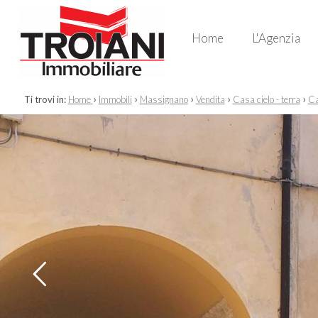
Home
L'Agenzia
›
›
›
›
›
Ti trovi in:
Home
Immobili
Massignano
Vendita
Casa cielo - terra
Ca