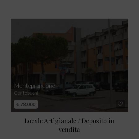
Monteprandone
Centobuchi
€ 78.000
Locale Artigianale / Deposito in
vendita