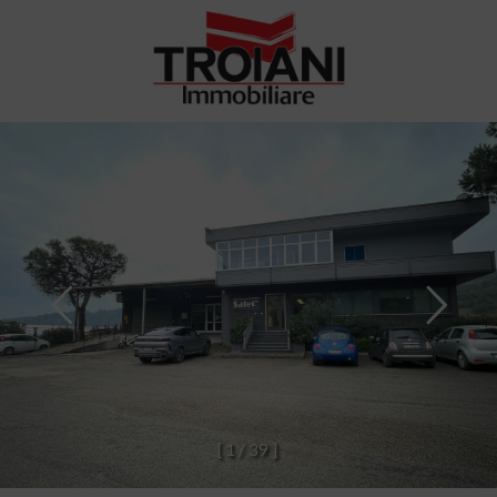
[
1
/
3
9
]