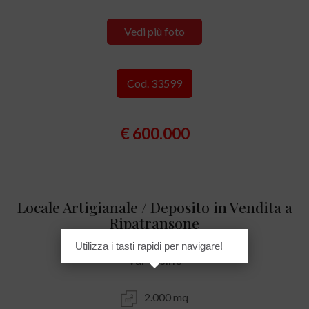
Vedi più foto
Cod. 33599
€ 600.000
Locale Artigianale / Deposito in Vendita a
Ripatransone
Utilizza i tasti rapidi per navigare!
Val Tesino
2.000 mq