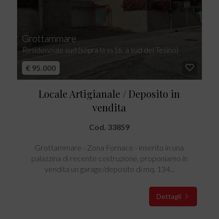
Grottammare
Residenziale sud (sopra la ss16, a sud del Tesino)
€ 95.000
Locale Artigianale / Deposito in
vendita
Cod. 33859
Grottammare - Zona Fornace - inserito in una
palazzina di recente costruzione, proponiamo in
vendita un garage/deposito di mq. 134...
Dettagli