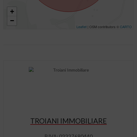
+
−
Leaflet
| OSM contributors ©
CARTO
TROIANI IMMOBILIARE
P.IVA: 02227680440