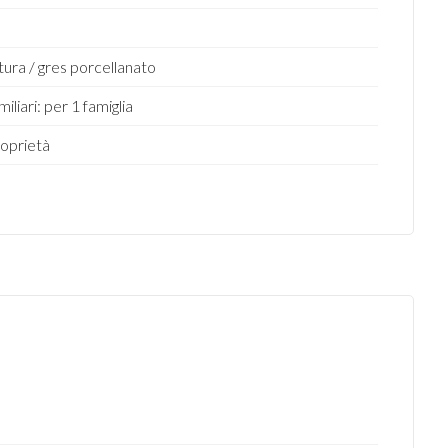
ra / gres porcellanato
liari: per 1 famiglia
roprietà