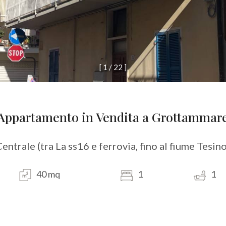
[
1
/
2
2
]
Appartamento in Vendita a Grottammar
entrale (tra La ss16 e ferrovia, fino al fiume Tesin
40 mq
1
1