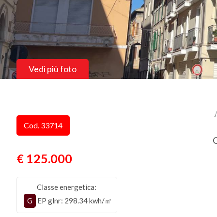
Vedi più foto
Cod. 33714
C
€ 125.000
Classe energetica:
G
EP glnr
: 298.34 kwh/㎡