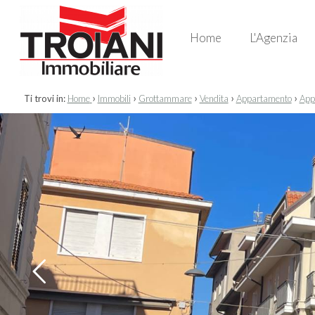
Home
L'Agenzia
›
›
›
›
›
Ti trovi in:
Home
Immobili
Grottammare
Vendita
Appartamento
Appa