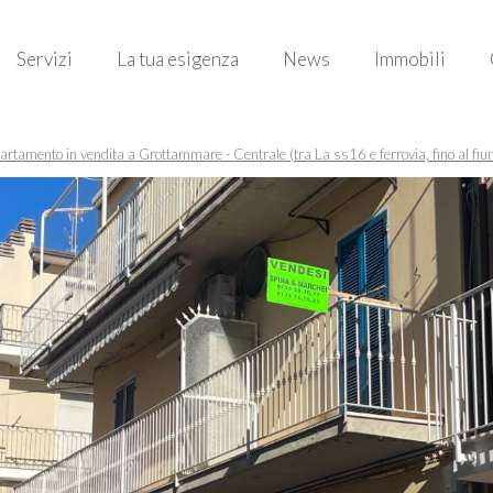
Servizi
La tua esigenza
News
Immobili
rtamento in vendita a Grottammare - Centrale (tra La ss16 e ferrovia, fino al fiu