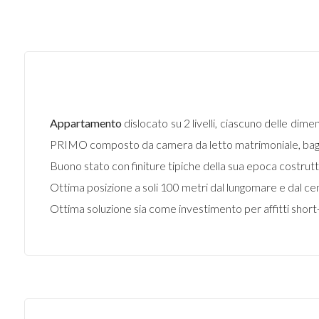
Appartamento
dislocato su 2 livelli, ciascuno delle d
PRIMO composto da camera da letto matrimoniale, bagno 
Buono stato con finiture tipiche della sua epoca costrut
Ottima posizione a soli 100 metri dal lungomare e dal cen
Ottima soluzione sia come investimento per affitti shor