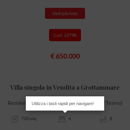
Vedi più foto
Cod. 33798
€ 650.000
Villa singola in Vendita a Grottammare
Residenziale nord (sopra La ss16, a nord del Tesino)
Utilizza i tasti rapidi per navigare!
720 mq
6
8