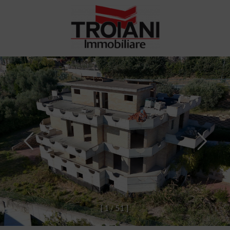
[
1
/
5
1
]