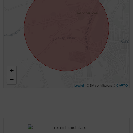
+
−
Leaflet
| OSM contributors ©
CARTO