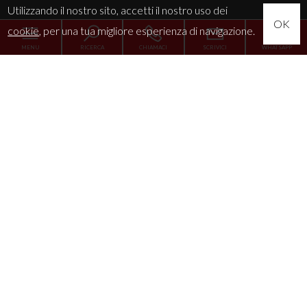
Utilizzando il nostro sito, accetti il nostro uso dei
OK
cookie
, per una tua migliore esperienza di navigazione.
MENU
RICERCA
CHIAMACI
SCRIVICI
WHATSAPP
Home
L'Agenzia
Servizi
La tua esigenza
News