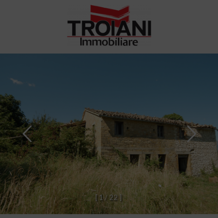
[
1
/
2
2
]