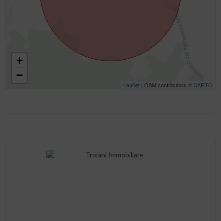
+
−
Leaflet
| OSM contributors ©
CARTO