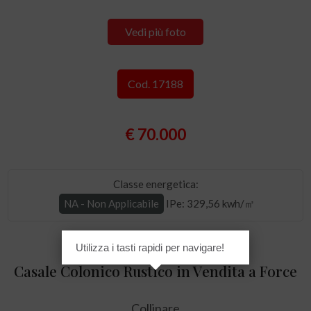
Vedi più foto
Cod. 17188
€ 70.000
Classe energetica:
NA - Non Applicabile
IPe
: 329,56 kwh/㎡
Utilizza i tasti rapidi per navigare!
Casale Colonico Rustico in Vendita a Force
Collinare