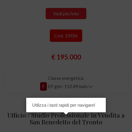
Vedi più foto
Cod. 33926
€ 195.000
Classe energetica:
F
EP glnr
: 152.89 kwh/㎡
Utilizza i tasti rapidi per navigare!
Ufficio / Studio Professionale in Vendita a
San Benedetto del Tronto