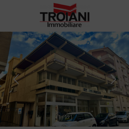
[
1
/
1
9
]