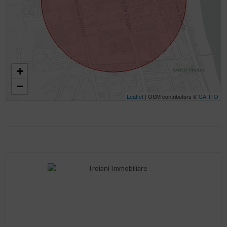
+
−
Leaflet
| OSM contributors ©
CARTO