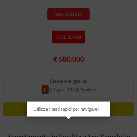
Vedi più foto
Cod. 33960
€ 580.000
Classe energetica:
E
EP glnr
: 107.47 kwh/㎡
Lusso
Utilizza i tasti rapidi per navigare!
Appartamento in Vendita a San Benedetto