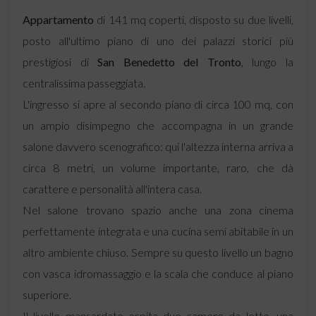
Appartamento
di 141 mq coperti, disposto su due livelli,
posto all'ultimo piano di uno dei palazzi storici più
prestigiosi di
San Benedetto del Tronto
, lungo la
centralissima passeggiata.
L'ingresso si apre al secondo piano di circa 100 mq, con
un ampio disimpegno che accompagna in un grande
salone davvero scenografico: qui l'altezza interna arriva a
circa 8 metri, un volume importante, raro, che dà
carattere e personalità all'intera casa.
Nel salone trovano spazio anche una zona cinema
perfettamente integrata e una cucina semi abitabile in un
altro ambiente chiuso. Sempre su questo livello un bagno
con vasca idromassaggio e la scala che conduce al piano
superiore.
Il livello mansardato ospita due camere da letto, una