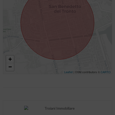
+
−
Leaflet
| OSM contributors ©
CARTO