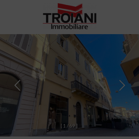
[
1
/
5
9
]