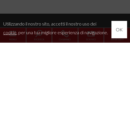
Utilizzando il nostro sito, accetti il nostro uso dei
OK
cookie
, per una tua migliore esperienza di navigazione.
MENU
RICERCA
CHIAMACI
SCRIVICI
WHATSAPP
Home
L'Agenzia
Servizi
La tua esigenza