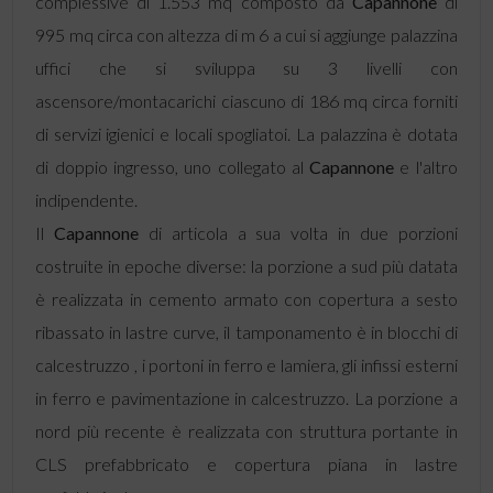
complessive di 1.553 mq composto da
Capannone
di
995 mq circa con altezza di m 6 a cui si aggiunge palazzina
uffici che si sviluppa su 3 livelli con
ascensore/montacarichi ciascuno di 186 mq circa forniti
di servizi igienici e locali spogliatoi. La palazzina è dotata
di doppio ingresso, uno collegato al
Capannone
e l'altro
indipendente.
Il
Capannone
di articola a sua volta in due porzioni
costruite in epoche diverse: la porzione a sud più datata
è realizzata in cemento armato con copertura a sesto
ribassato in lastre curve, il tamponamento è in blocchi di
calcestruzzo , i portoni in ferro e lamiera, gli infissi esterni
in ferro e pavimentazione in calcestruzzo. La porzione a
nord più recente è realizzata con struttura portante in
CLS prefabbricato e copertura piana in lastre