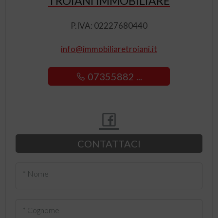
TROIANI IMMOBILIARE
P.IVA: 02227680440
info@immobiliaretroiani.it
07355882 ...
CONTATTACI
* Nome
* Cognome