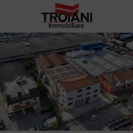
[
1
/
4
6
]