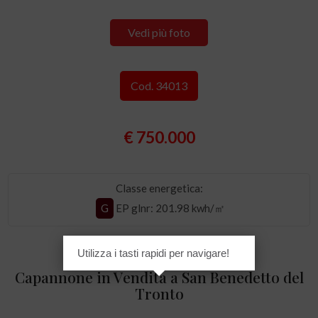
Vedi più foto
Cod. 34013
€ 750.000
Classe energetica:
G
EP glnr
: 201.98 kwh/㎡
Utilizza i tasti rapidi per navigare!
Capannone in Vendita a San Benedetto del
Tronto