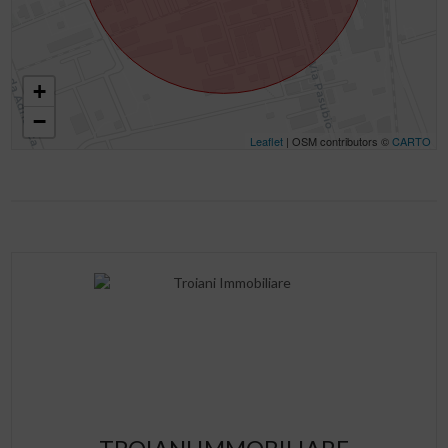
+
−
Leaflet
| OSM contributors ©
CARTO