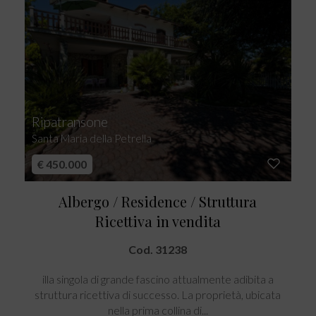
Ripatransone
Santa Maria della Petrella
€ 450.000
Albergo / Residence / Struttura
Ricettiva in vendita
Cod. 31238
illa singola di grande fascino attualmente adibita a
struttura ricettiva di successo. La proprietà, ubicata
nella prima collina di...