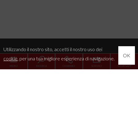
Utilizzando il nostro sito, accetti il nostro uso dei
OK
cookie
, per una tua migliore esperienza di navigazione.
MENU
RICERCA
CHIAMACI
SCRIVICI
WHATSAPP
Home
L'Agenzia