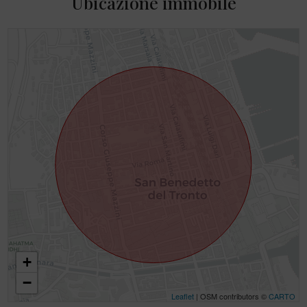
Ubicazione immobile
+
−
Leaflet
| OSM contributors ©
CARTO