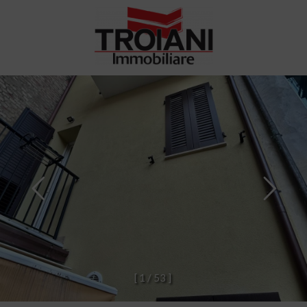
[
1
/
5
3
]