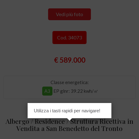
Vedi più foto
Cod. 34073
€ 589.000
Classe energetica:
A3
EP glnr
: 39.22 kwh/㎡
Utilizza i tasti rapidi per navigare!
Albergo / Residence / Struttura Ricettiva in
Vendita a San Benedetto del Tronto