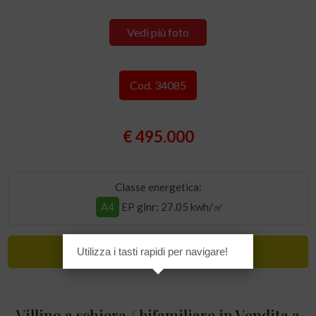
Vedi più foto
Cod. 34085
€ 495.000
Classe energetica:
A4
EP glnr
: 27.05 kwh/㎡
Lusso
Utilizza i tasti rapidi per navigare!
Villino a schiera / bifamiliare in Vendita a