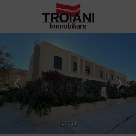
[
1
/
5
2
]