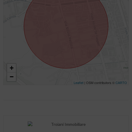
+
−
Leaflet
| OSM contributors ©
CARTO