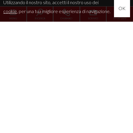
Utilizzando il nostro sito, accetti il nostro uso dei
OK
cookie
, per una tua migliore esperienza di navigazione.
MENU
RICERCA
CHIAMACI
SCRIVICI
WHATSAPP
Home
L'Agenzia
Servizi
La tua esigenza
News