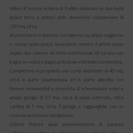
Villino di testa in schiera di 3 villini, dislocato su due livelli
(piano terra e primo) delle dimensioni complessive di
120 mq. circa.
Al piano terra si dispone con ingresso su ampio soggiorno
e cucina open-space, lavanderia, mentre il primo piano
ospita due camere da letto matrimoniali (di cui una con
bagno en-suite) e bagno principale entrambi con finestra.
Completano la proprietà una corte antistante di 40 mq.
circa in parte pavimentata ed in parte allestita con
fioriere ornamentali e provvista di schermature solari e
ampio garage di 27 mq. circa al piano interrato, oltre
cantina di 5 mq. circa. Il garage é raggiungibile con un
comodo ascensore semiprivato.
Ottime finiture quali pavimentazione in parquet
sull'intera superficie, riscaldamento a pavimento, clima e