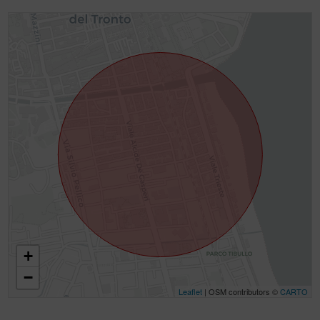
+
−
Leaflet
| OSM contributors ©
CARTO