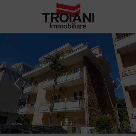
[
1
/
8
]