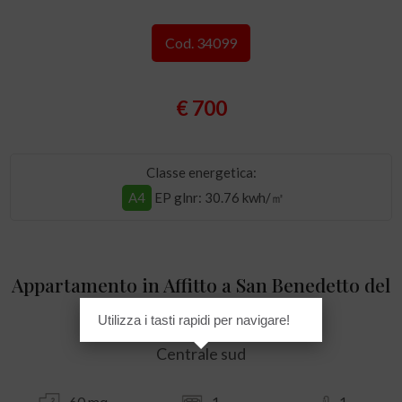
Cod. 34099
€ 700
Classe energetica:
A4
EP glnr
: 30.76 kwh/㎡
Appartamento in Affitto a San Benedetto del
Tronto
Utilizza i tasti rapidi per navigare!
Centrale sud
60 mq
1
1