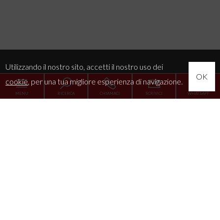
Utilizzando il nostro sito, accetti il nostro uso dei
OK
cookie
, per una tua migliore esperienza di navigazione.
MENU
RICERCA
CHIAMACI
SCRIVICI
WHATSAPP
Home
L'Agenzia
Servizi