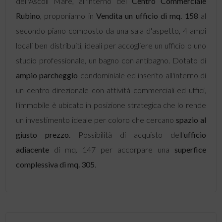
dell'Ascoli Mare, all'interno del
Centro Commerciale
Rubino
, proponiamo in
Vendita
un ufficio di mq. 158
al
secondo piano composto da una sala d'aspetto, 4 ampi
locali ben distribuiti, ideali per accogliere un ufficio o uno
studio professionale, un bagno con antibagno. Dotato di
ampio parcheggio
condominiale ed inserito all'interno di
un centro direzionale con attività commerciali ed uffici,
l'immobile è ubicato in posizione strategica che lo rende
un investimento ideale per coloro che cercano
spazio al
giusto prezzo
. Possibilità di acquisto dell'
ufficio
adiacente
di mq. 147 per accorpare una
superfice
complessiva di mq. 305
.