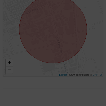
+
−
Leaflet
| OSM contributors ©
CARTO