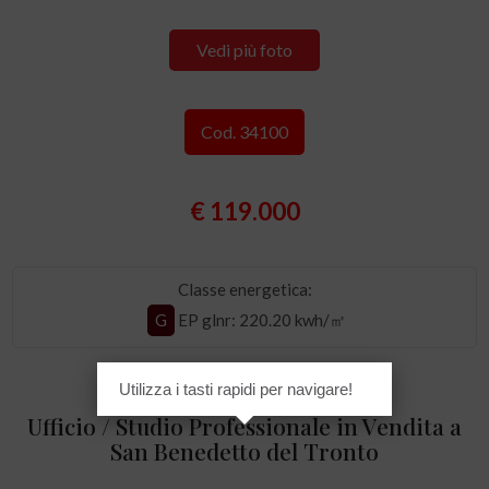
Vedi più foto
Cod. 34100
€ 119.000
Classe energetica:
G
EP glnr
: 220.20 kwh/㎡
Utilizza i tasti rapidi per navigare!
Ufficio / Studio Professionale in Vendita a
San Benedetto del Tronto