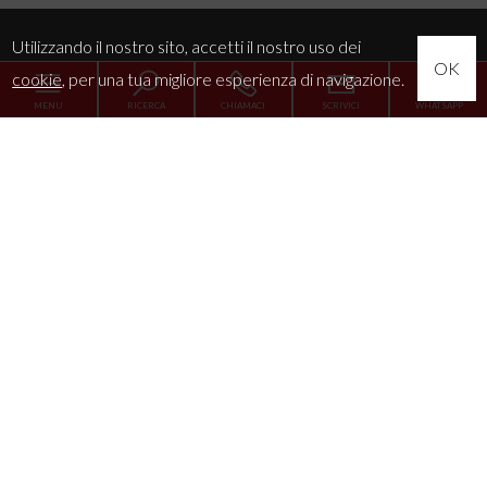
Utilizzando il nostro sito, accetti il nostro uso dei
OK
cookie
, per una tua migliore esperienza di navigazione.
MENU
RICERCA
CHIAMACI
SCRIVICI
WHATSAPP
Home
L'Agenzia
Servizi
La tua esigenza
News