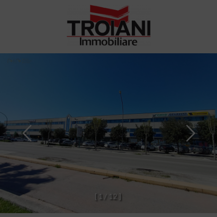
[
1
/
1
2
]