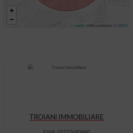
+
−
Leaflet
| OSM contributors ©
CARTO
TROIANI IMMOBILIARE
P.IVA: 02227680440