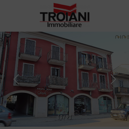
[
1
/
9
]