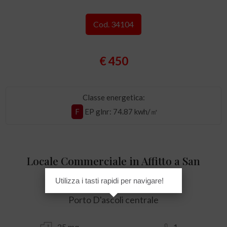
Cod. 34104
€ 450
Classe energetica:
F
EP glnr
: 74.87 kwh/㎡
Locale Commerciale in Affitto a San
Benedetto del Tronto
Utilizza i tasti rapidi per navigare!
Porto D'ascoli centrale
25 mq
1