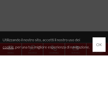
Utilizzando il nostro sito, accetti il nostro uso dei
OK
cookie
, per una tua migliore esperienza di navigazione.
MENU
RICERCA
CHIAMACI
SCRIVICI
WHATSAPP
Home
L'Agenzia