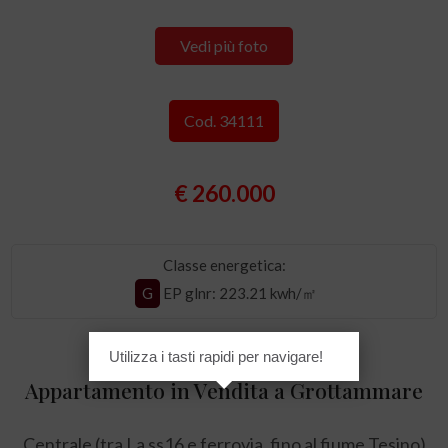
Vedi più foto
Cod. 34111
€ 260.000
Classe energetica:
G
EP glnr
: 223.21 kwh/㎡
Utilizza i tasti rapidi per navigare!
Appartamento in Vendita a Grottammare
Centrale (tra La ss16 e ferrovia, fino al fiume Tesino)