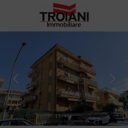
[
1
/
4
1
]