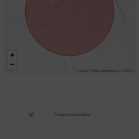
+
−
Leaflet
| OSM contributors ©
CARTO