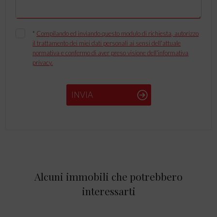
*
Compilando ed inviando questo modulo di richiesta, autorizzo
il trattamento dei miei dati personali ai sensi dell'attuale
normativa e confermo di aver preso visione dell'informativa
privacy.
INVIA
Alcuni immobili che potrebbero
interessarti