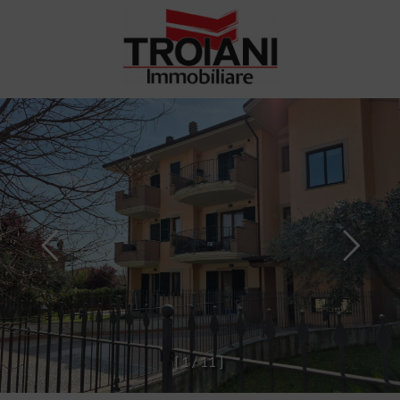
[
1
/
1
1
]