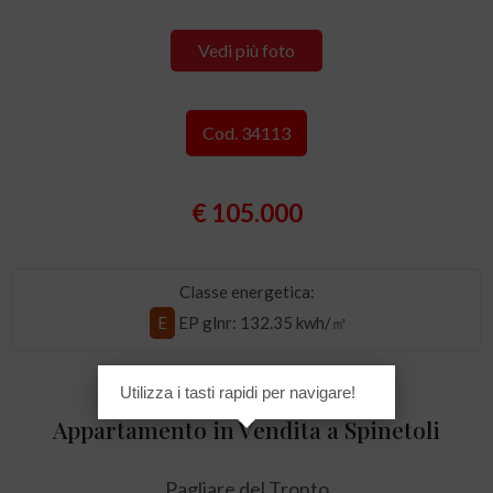
Vedi più foto
Cod. 34113
€ 105.000
Classe energetica:
E
EP glnr
: 132.35 kwh/㎡
Utilizza i tasti rapidi per navigare!
Appartamento in Vendita a Spinetoli
Pagliare del Tronto