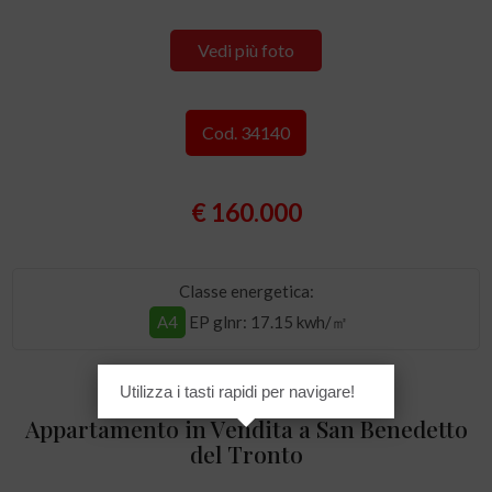
Vedi più foto
Cod. 34140
€ 160.000
Classe energetica:
A4
EP glnr
: 17.15 kwh/㎡
Utilizza i tasti rapidi per navigare!
Appartamento in Vendita a San Benedetto
del Tronto