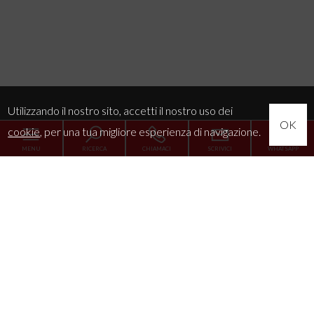
Utilizzando il nostro sito, accetti il nostro uso dei
OK
cookie
, per una tua migliore esperienza di navigazione.
MENU
RICERCA
CHIAMACI
SCRIVICI
WHATSAPP
Home
L'Agenzia