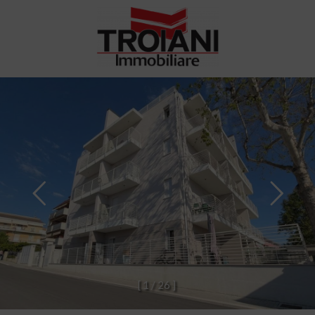
[
1
/
2
6
]