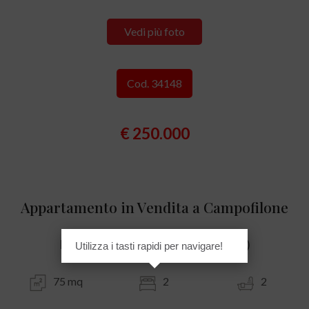
Vedi più foto
Cod. 34148
€ 250.000
Appartamento in Vendita a Campofilone
Marina Di Campofilone (zona Mare)
Utilizza i tasti rapidi per navigare!
75 mq
2
2