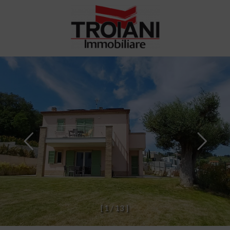
[
1
/
1
3
]