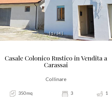
[
1
/
3
4
]
Casale Colonico Rustico in Vendita a
Carassai
Collinare
350 mq
3
1