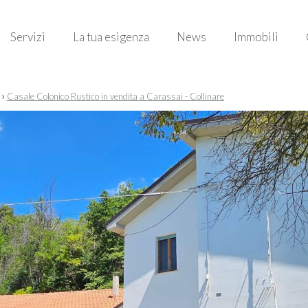
Servizi
La tua esigenza
News
Immobili
›
Casale Colonico Rustico in vendita a Carassai - Collinare