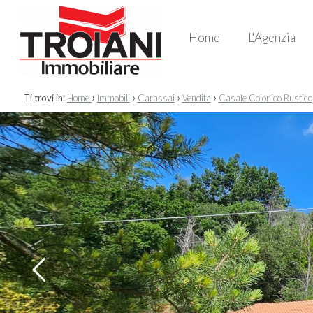
Home
L'Agenzia
›
›
›
›
Ti trovi in:
Home
Immobili
Carassai
Vendita
Casale Colonico Rustico