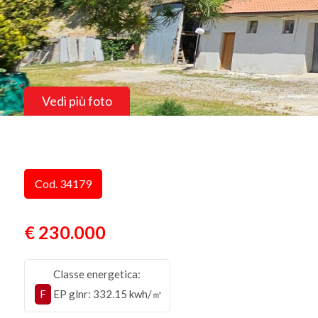
Vedi più foto
Cod. 34179
€ 230.000
Classe energetica:
F
EP glnr
: 332.15 kwh/㎡