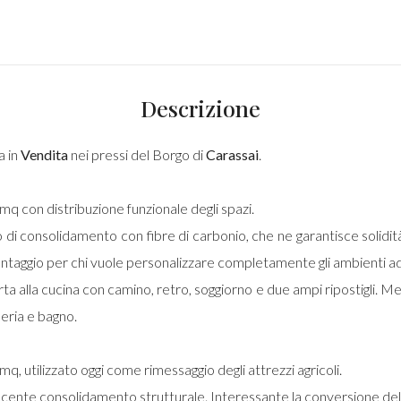
Descrizione
a in
Vendita
nei pressi del Borgo di
Carassai
.
 mq con distribuzione funzionale degli spazi.
 di consolidamento con fibre di carbonio, che ne garantisce solidità
aggio per chi vuole personalizzare completamente gli ambienti ada
ta alla cucina con camino, retro, soggiorno e due ampi ripostigli. M
eria e bagno.
mq, utilizzato oggi come rimessaggio degli attrezzi agricoli.
ecente consolidamento strutturale. Interessante la conversione del