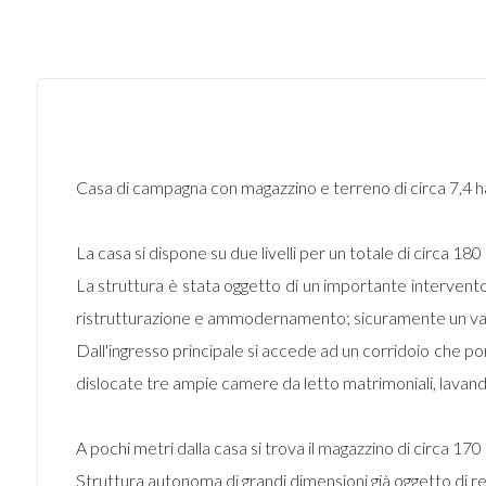
Casa di campagna con magazzino e terreno di circa 7,4 h
La casa si dispone su due livelli per un totale di circa 180
La struttura è stata oggetto di un importante intervento
ristrutturazione e ammodernamento; sicuramente un vant
Dall'ingresso principale si accede ad un corridoio che por
dislocate tre ampie camere da letto matrimoniali, lavand
A pochi metri dalla casa si trova il magazzino di circa 170 
Struttura autonoma di grandi dimensioni già oggetto di r