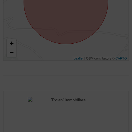
+
−
Leaflet
| OSM contributors ©
CARTO