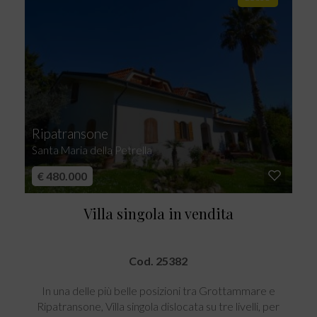
Ripatransone
Santa Maria della Petrella
€ 480.000
Villa singola in vendita
Cod. 25382
In una delle più belle posizioni tra Grottammare e
Ripatransone, Villa singola dislocata su tre livelli, per