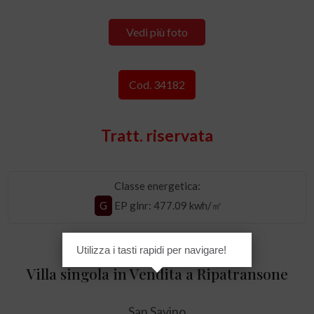
Vedi più foto
Cod. 34182
Tratt. riservata
Classe energetica:
G
EP glnr
: 477.09 kwh/㎡
Utilizza i tasti rapidi per navigare!
Villa singola in Vendita a Ripatransone
San Savino