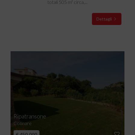
totali 505 m² circa,...
Dettagli
Ripatransone
Collinare
€ 450.000