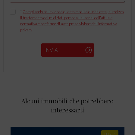
*
Compilando ed inviando questo modulo di richiesta, autorizzo
il trattamento dei miei dati personali ai sensi dell'attuale
normativa e confermo di aver preso visione dell'informativa
privacy.
INVIA
Alcuni immobili che potrebbero
interessarti
LUSSO