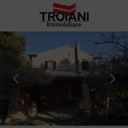
[
1
/
6
3
]