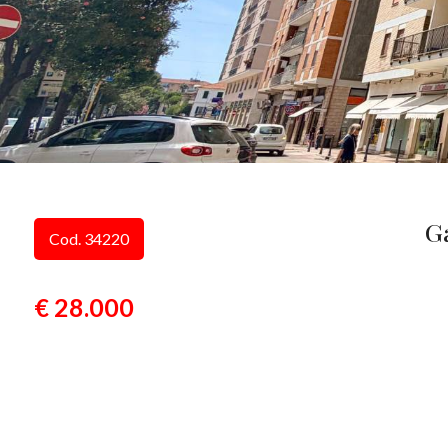
G
Cod. 34220
€ 28.000