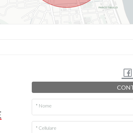
CONT
* Nome
E
* Cellulare