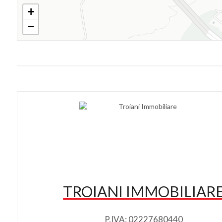
+
−
TROIANI IMMOBILIAR
P.IVA: 02227680440