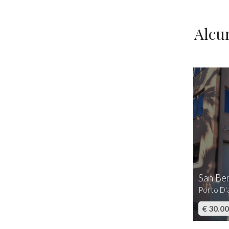
Alcu
San Be
Porto D'a
€ 30.0