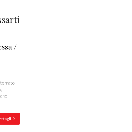
sarti
ssa /
terrato,
a,
vano
ttagli