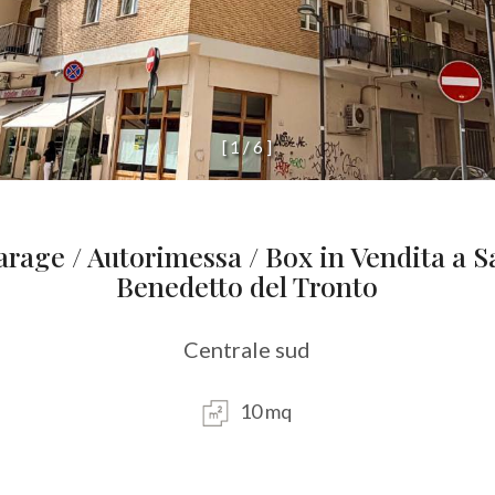
[
1
/
6
]
arage / Autorimessa / Box in Vendita a S
Benedetto del Tronto
Centrale sud
10 mq