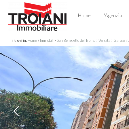
Home
L'Agenzia
›
›
›
›
Ti trovi in:
Home
Immobili
San Benedetto del Tronto
Vendita
Garage / 