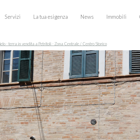
Servizi
La tua esigenza
News
Immobili
lo - terra in vendita a Petritoli - Zona Centrale / Centro Storico