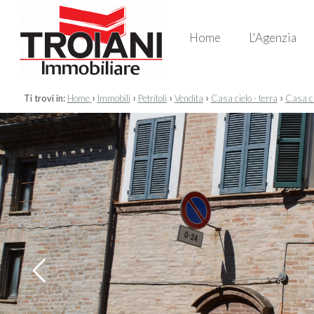
Home
L'Agenzia
›
›
›
›
›
Ti trovi in:
Home
Immobili
Petritoli
Vendita
Casa cielo - terra
Casa cie