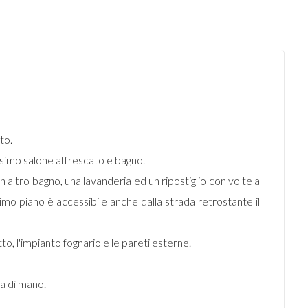
to.
issimo salone affrescato e bagno.
un altro bagno, una lavanderia ed un ripostiglio con volte a
timo piano è accessibile anche dalla strada retrostante il
o, l'impianto fognario e le pareti esterne.
ta di mano.