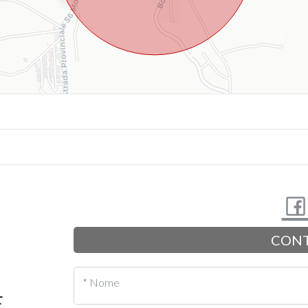
CONT
* Nome
E