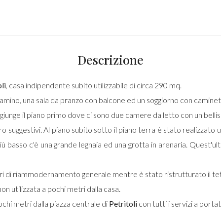
Descrizione
li
, casa indipendente subito utilizzabile di circa 290 mq.
camino, una sala da pranzo con balcone ed un soggiorno con caminet
aggiunge il piano primo dove ci sono due camere da letto con un bell
 suggestivi. Al piano subito sotto il piano terra è stato realizzato 
iù basso c'è una grande legnaia ed una grotta in arenaria. Quest'ul
ori di riammodernamento generale mentre è stato ristrutturato il tett
 utilizzata a pochi metri dalla casa.
chi metri dalla piazza centrale di
Petritoli
con tutti i servizi a porta