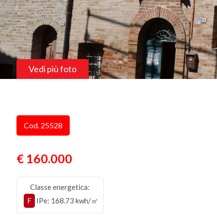
Vedi più foto
Cod. 25528
€ 160.000
Classe energetica:
F
IPe
: 168.73 kwh/㎡