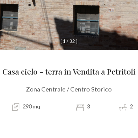
[
1
/
3
2
]
Casa cielo - terra in Vendita a Petritoli
Zona Centrale / Centro Storico
290 mq
3
2