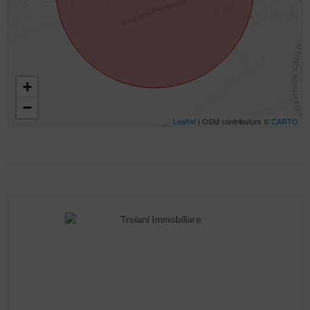
+
−
Leaflet
| OSM contributors ©
CARTO