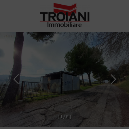
[
1
/
8
]