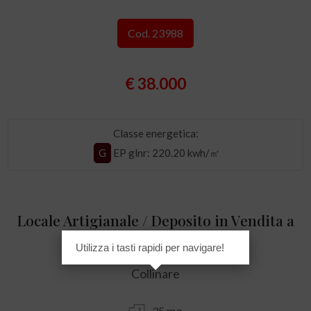
Cod. 23988
€ 38.000
Classe energetica:
G
EP glnr
: 220.20 kwh/㎡
Locale Artigianale / Deposito in Vendita a
San Benedetto del Tronto
Utilizza i tasti rapidi per navigare!
Collinare
35 mq