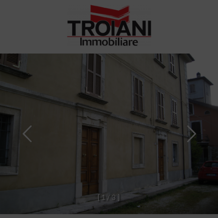
[
1
/
3
]