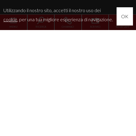
Utilizzando il nostro sito, accetti il nostro uso dei
OK
cookie
, per una tua migliore esperienza di navigazione.
MENU
RICERCA
CHIAMACI
SCRIVICI
WHATSAPP
Home
L'Agenzia
Servizi
La tua esigenza
News