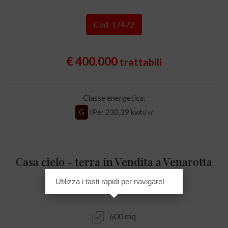
Cod. 17472
€ 400.000
trattabili
Classe energetica:
G
IPe
: 230,39 kwh/㎡
Casa cielo - terra in Vendita a Venarotta
Utilizza i tasti rapidi per navigare!
Centrale / Centro Storico
600 mq