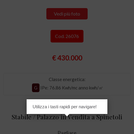
Vedi più foto
Cod. 26076
€ 430.000
Classe energetica:
G
IPe
: 76.86 Kwh/mc anno kwh/㎡
Utilizza i tasti rapidi per navigare!
Stabile / Palazzo in Vendita a Spinetoli
Pagliare