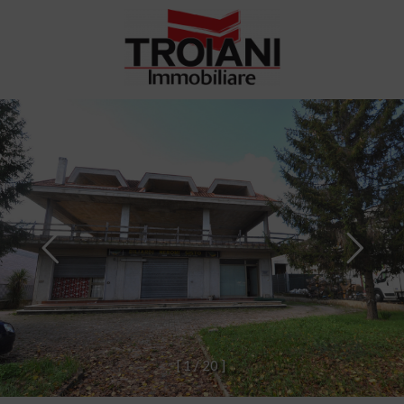
[
1
/
2
0
]