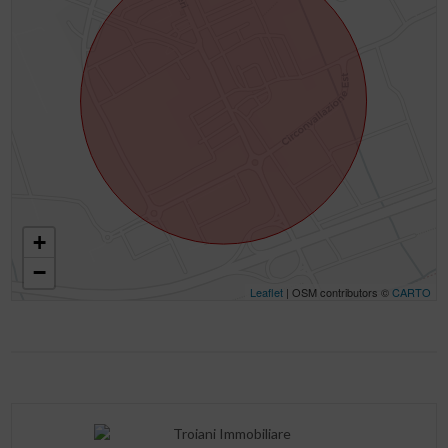
+
−
Leaflet
| OSM contributors ©
CARTO