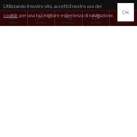
Utilizzando il nostro sito, accetti il nostro uso dei
OK
cookie
, per una tua migliore esperienza di navigazione.
MENU
RICERCA
CHIAMACI
SCRIVICI
WHATSAPP
Home
L'Agenzia
Servizi
La tua esigenza
News