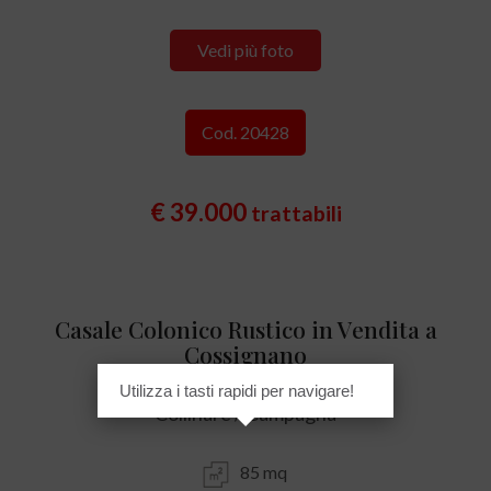
Vedi più foto
Cod. 20428
€ 39.000
trattabili
Casale Colonico Rustico in Vendita a
Cossignano
Utilizza i tasti rapidi per navigare!
Collinare / Campagna
85 mq