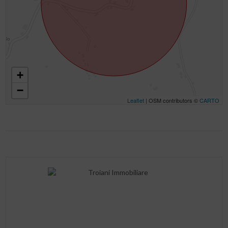
+
−
Leaflet
| OSM contributors ©
CARTO