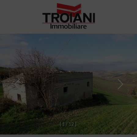
[
1
/
1
2
]