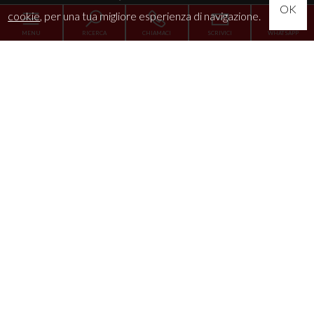
OK
cookie
, per una tua migliore esperienza di navigazione.
MENU
RICERCA
CHIAMACI
SCRIVICI
WHATSAPP
Home
L'Agenzia
Servizi
La tua esigenza
News
Immobili