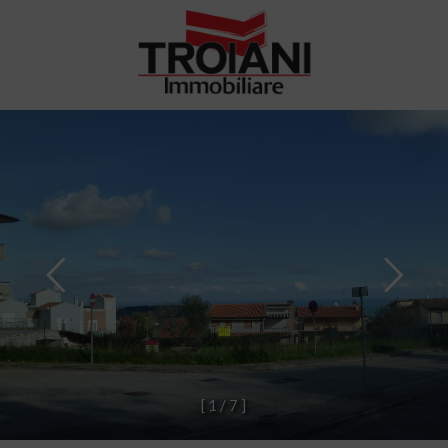
[
1
/
7
]