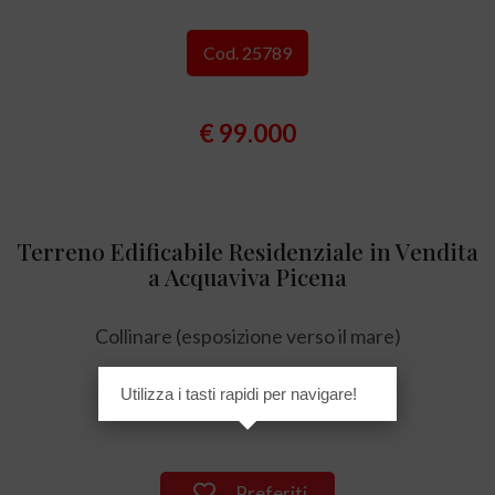
Cod. 25789
€ 99.000
Terreno Edificabile Residenziale in Vendita
a Acquaviva Picena
Collinare (esposizione verso il mare)
Utilizza i tasti rapidi per navigare!
796 mq
Preferiti