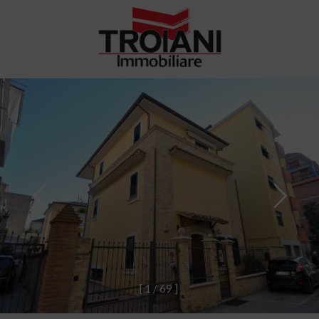
[
1
/
6
9
]