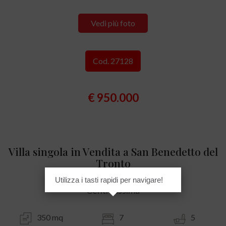
Vedi più foto
Cod. 27128
€ 950.000
Villa singola in Vendita a San Benedetto del
Tronto
Utilizza i tasti rapidi per navigare!
Centralissima
350 mq
7
5