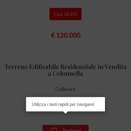
Cod. 28370
€ 120.000
Terreno Edificabile Residenziale in Vendita
a Colonnella
Collinare
Utilizza i tasti rapidi per navigare!
1.500 mq
Preferiti