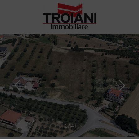
[
1
/
4
]